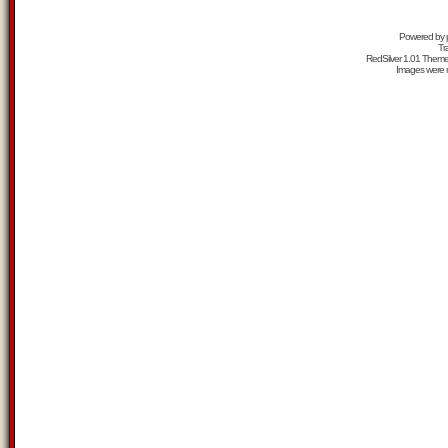
Powered by
Tr
RedSilver 1.01 Them
Images were