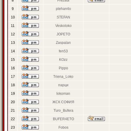
8
Frezata
9
plehan4o
10
STEFAN
11
Veskoloko
12
JOPETO
13
Zaspalan
14
fen53
15
KOzz
16
Pippo
17
Triena_Loko
18
парци
19
lokoman
20
ЖСК СОФИЯ
21
Turo_Bufera
22
BUFER4ETO
23
Fobos