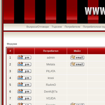
Въпроси/Отговори
Търсене
Потребители
Потребителски гр
Форуми
#
Потребител
Мейл
1
admin
2
Metala
3
PILATA
4
krasi
5
Ra4mO
6
DenK@7a
7
VOJDA