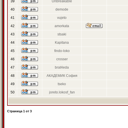
39
Unbreakable
40
demode
41
vujeto
42
amorkata
43
stsaki
44
Kapitana
45
findo-loko
46
crosser
47
brat4eda
48
АКАДЕМИК София
49
tseko
50
joreto.lokosf_fan
Страница
1
от
3