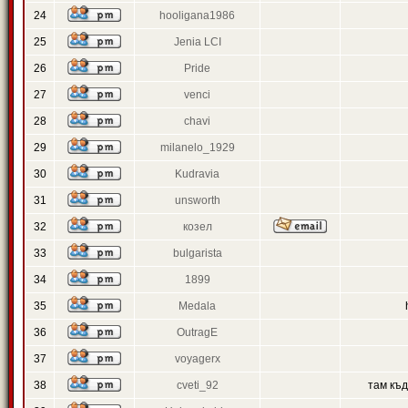
24
hooligana1986
25
Jenia LCI
26
Pride
27
venci
28
chavi
29
milanelo_1929
30
Kudravia
31
unsworth
32
козел
33
bulgarista
34
1899
35
Medala
36
OutragE
37
voyagerx
38
cveti_92
там къ