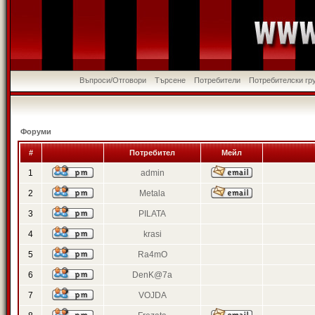
Въпроси/Отговори
Търсене
Потребители
Потребителски гр
Форуми
#
Потребител
Мейл
1
admin
2
Metala
3
PILATA
4
krasi
5
Ra4mO
6
DenK@7a
7
VOJDA