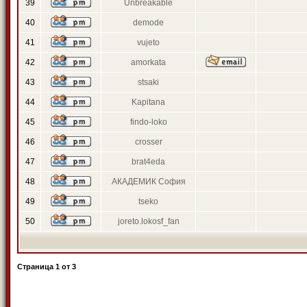
39
Unbreakable
40
demode
41
vujeto
42
amorkata
43
stsaki
44
Kapitana
45
findo-loko
46
crosser
47
brat4eda
48
АКАДЕМИК София
49
tseko
50
joreto.lokosf_fan
Страница
1
от
3