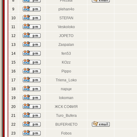
8
Frezata
9
plehan4o
10
STEFAN
11
Veskoloko
12
JOPETO
13
Zaspalan
14
fen53
15
KOzz
16
Pippo
17
Triena_Loko
18
парци
19
lokoman
20
ЖСК СОФИЯ
21
Turo_Bufera
22
BUFER4ETO
23
Fobos