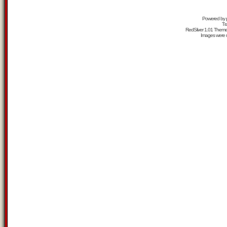
Powered by
Tr
RedSilver 1.01 Them
Images were