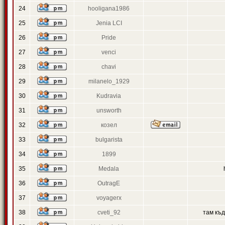
24
hooligana1986
25
Jenia LCI
26
Pride
27
venci
28
chavi
29
milanelo_1929
30
Kudravia
31
unsworth
32
козел
33
bulgarista
34
1899
35
Medala
36
OutragE
37
voyagerx
38
cveti_92
там къ