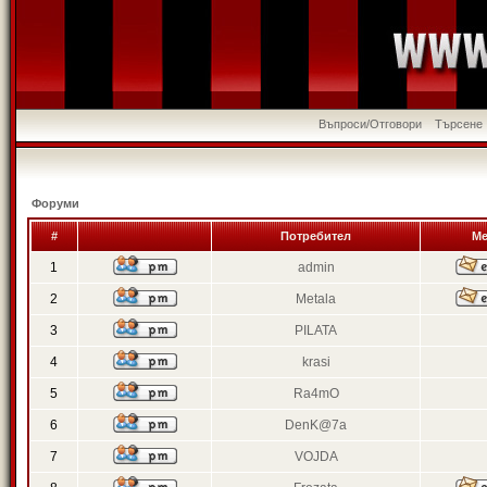
Въпроси/Отговори
Търсене
Форуми
#
Потребител
Ме
1
admin
2
Metala
3
PILATA
4
krasi
5
Ra4mO
6
DenK@7a
7
VOJDA