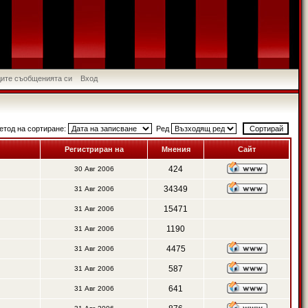
идите съобщенията си
Вход
етод на сортиране:
Ред
Регистриран на
Мнения
Сайт
424
30 Авг 2006
34349
31 Авг 2006
15471
31 Авг 2006
1190
31 Авг 2006
4475
31 Авг 2006
587
31 Авг 2006
641
31 Авг 2006