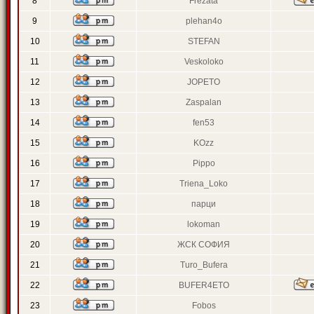
8
Frezata
9
plehan4o
10
STEFAN
11
Veskoloko
12
JOPETO
13
Zaspalan
14
fen53
15
KOzz
16
Pippo
17
Triena_Loko
18
парци
19
lokoman
20
ЖСК СОФИЯ
21
Turo_Bufera
22
BUFER4ETO
23
Fobos