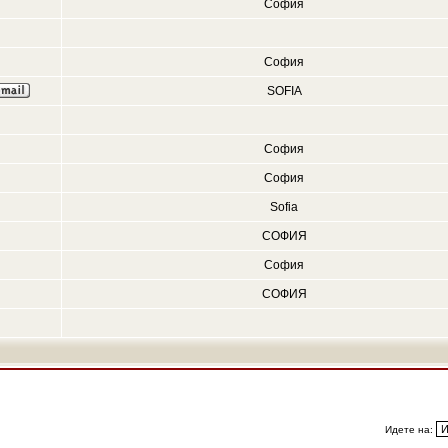
София
София
SOFIA
София
София
Sofia
СОФИЯ
София
СОФИЯ
Идете на: