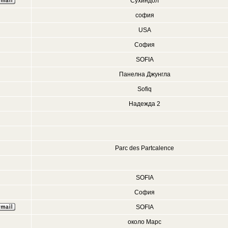
Сухиндол
софия
USA
София
SOFIA
Панелна Джунгла
Sofiq
Надежда 2
Parc des Partcalence
SOFIA
София
SOFIA
около Марс