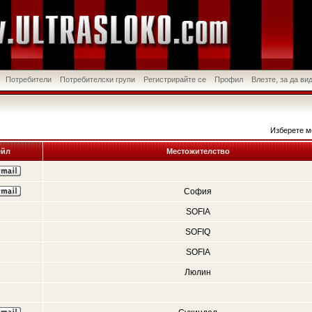
Потребители
Потребителски групи
Регистрирайте се
Профил
Влезте, за да в
Изберете м
йл
Местожителство
София
SOFIA
SOFIQ
SOFIA
Люлин