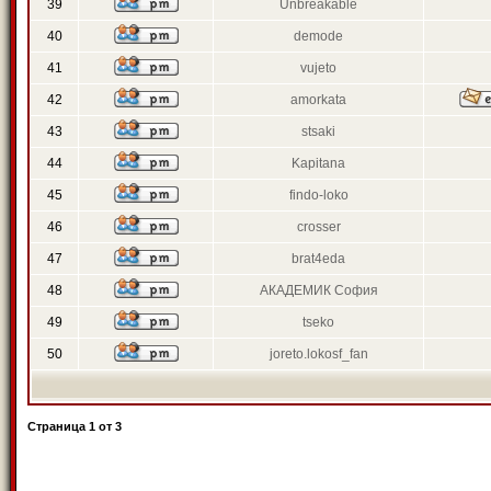
39
Unbreakable
40
demode
41
vujeto
42
amorkata
43
stsaki
44
Kapitana
45
findo-loko
46
crosser
47
brat4eda
48
АКАДЕМИК София
49
tseko
50
joreto.lokosf_fan
Страница
1
от
3