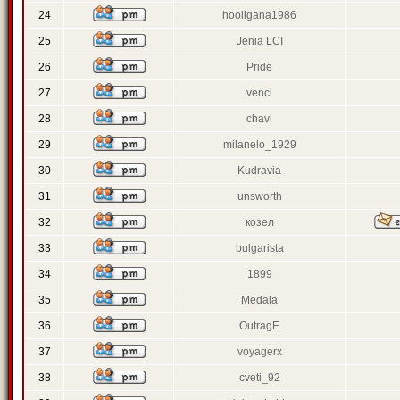
24
hooligana1986
25
Jenia LCI
26
Pride
27
venci
28
chavi
29
milanelo_1929
30
Kudravia
31
unsworth
32
козел
33
bulgarista
34
1899
35
Medala
36
OutragE
37
voyagerx
38
cveti_92