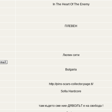
In The Heart Of The Enemy
ПЛЕВЕН
Люлин сити
Bulgaria
http://pins-scars-collector.page.tl/
Sofia Hardcore
там където сме ние-ДЯВОЛЪТ е на свобода !