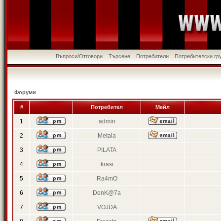
Въпроси/Отговори
Търсене
Потребители
Потребителски гр
Форуми
#
Потребител
Мейл
1
admin
2
Metala
3
PILATA
4
krasi
5
Ra4mO
6
DenK@7a
7
VOJDA