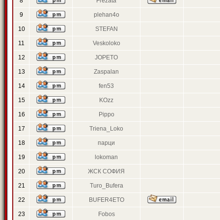
8
Frezata
9
plehan4o
10
STEFAN
11
Veskoloko
12
JOPETO
13
Zaspalan
14
fen53
15
KOzz
16
Pippo
17
Triena_Loko
18
парци
19
lokoman
20
ЖСК СОФИЯ
21
Turo_Bufera
22
BUFER4ETO
23
Fobos