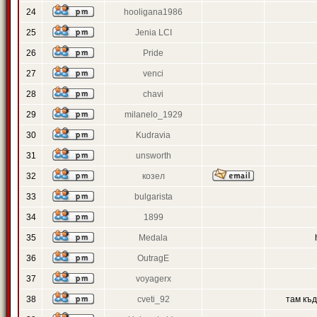
24
hooligana1986
25
Jenia LCI
26
Pride
27
venci
28
chavi
29
milanelo_1929
30
Kudravia
31
unsworth
32
козел
33
bulgarista
34
1899
35
Medala
36
OutragE
37
voyagerx
38
cveti_92
там къ