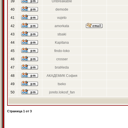
39
Unbreakable
40
demode
41
vujeto
42
amorkata
43
stsaki
44
Kapitana
45
findo-loko
46
crosser
47
brat4eda
48
АКАДЕМИК София
49
tseko
50
joreto.lokosf_fan
Страница
1
от
3