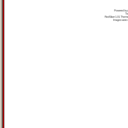
Powered by
Tr
RedSilver 1.01 Them
Images were