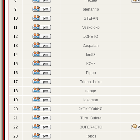
8
Frezata
9
plehan4o
10
STEFAN
11
Veskoloko
12
JOPETO
13
Zaspalan
14
fen53
15
KOzz
16
Pippo
17
Triena_Loko
18
парци
19
lokoman
20
ЖСК СОФИЯ
21
Turo_Bufera
22
BUFER4ETO
23
Fobos