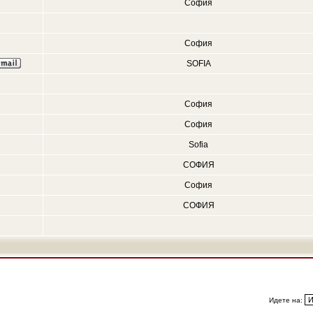
София
София
SOFIA
София
София
Sofia
СОФИЯ
София
СОФИЯ
Идете на: