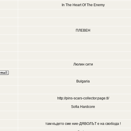
In The Heart Of The Enemy
ПЛЕВЕН
Люлин сити
Bulgaria
http://pins-scars-collector.page.tl/
Sofia Hardcore
там където сме ние-ДЯВОЛЪТ е на свобода !