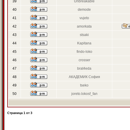
39
Unbreakable
40
demode
41
vujeto
42
amorkata
43
stsaki
44
Kapitana
45
findo-loko
46
crosser
47
brat4eda
48
АКАДЕМИК София
49
tseko
50
joreto.lokosf_fan
Страница
1
от
3