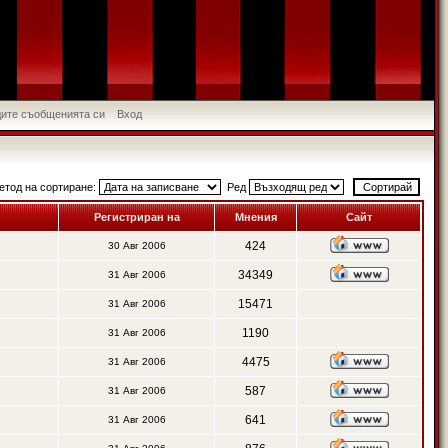
идите съобщенията си
Вход
етод на сортиране:
Ред
Регистриран на
Мнения
Сайт
424
30 Авг 2006
34349
31 Авг 2006
15471
31 Авг 2006
1190
31 Авг 2006
4475
31 Авг 2006
587
31 Авг 2006
641
31 Авг 2006