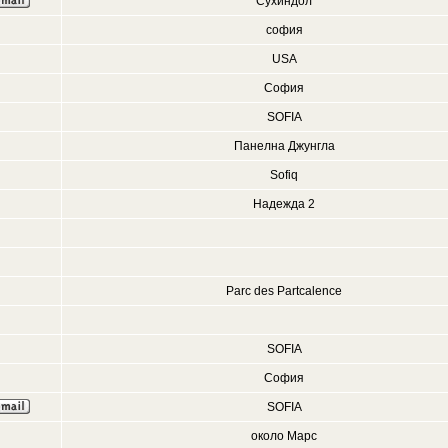
Сухиндол
софия
USA
София
SOFIA
Панелна Джунгла
Sofiq
Надежда 2
Parc des Partcalence
SOFIA
София
SOFIA
около Марс