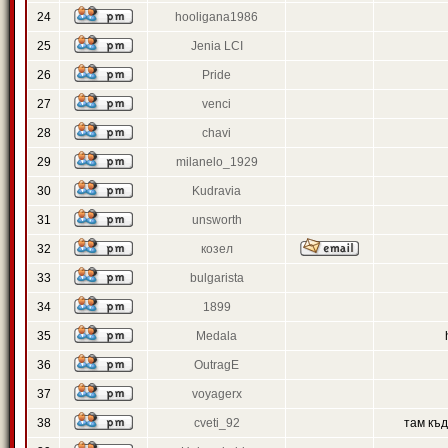
24
hooligana1986
25
Jenia LCI
26
Pride
27
venci
28
chavi
29
milanelo_1929
30
Kudravia
31
unsworth
32
козел
33
bulgarista
34
1899
35
Medala
36
OutragE
37
voyagerx
38
cveti_92
там къ