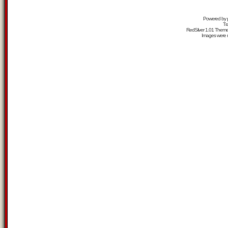
Powered by
Tr
RedSilver 1.01 Them
Images were