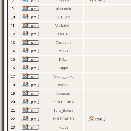
8
Frezata
9
plehan4o
10
STEFAN
11
Veskoloko
12
JOPETO
13
Zaspalan
14
fen53
15
KOzz
16
Pippo
17
Triena_Loko
18
парци
19
lokoman
20
ЖСК СОФИЯ
21
Turo_Bufera
22
BUFER4ETO
23
Fobos