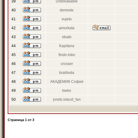
39
Unbreakable
40
demode
41
vujeto
42
amorkata
43
stsaki
44
Kapitana
45
findo-loko
46
crosser
47
brat4eda
48
АКАДЕМИК София
49
tseko
50
joreto.lokosf_fan
Страница
1
от
3