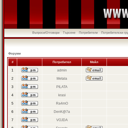
Въпроси/Отговори
Търсене
Потребители
Потребителски гр
Форуми
#
Потребител
Мейл
1
admin
2
Metala
3
PILATA
4
krasi
5
Ra4mO
6
DenK@7a
7
VOJDA