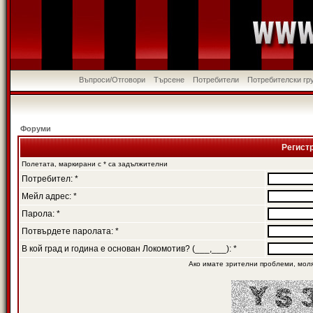
Въпроси/Отговори
Търсене
Потребители
Потребителски гр
Форуми
Регист
Полетата, маркирани с * са задължителни
Потребител: *
Мейл адрес: *
Парола: *
Потвърдете паролата: *
В кой град и година е основан Локомотив? (___,___): *
Ако имате зрителни проблеми, мол