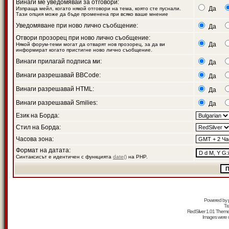
Винаги ме уведомявай за отговори:
Да
Изпраща мейл, когато някой отговори на тема, която сте пуснали.
Тази опция може да бъде променена при всяко ваше мнение
Уведомяване при ново лично съобщение:
Да
Отвори прозорец при ново лично съобщение:
Да
Някой форум-теми могат да отварят нов прозорец, за да ви
информират когато пристигне ново лично съобщение.
Винаги прилагай подписа ми:
Да
Винаги разрешавай BBCode:
Да
Винаги разрешавай HTML:
Да
Винаги разрешавай Smilies:
Да
Език на Борда:
Стил на Борда:
Часова зона:
Формат на датата:
Синтаксисът е идентичен с функцията
date()
на PHP.
Powered by
Tr
RedSilver 1.01 Them
Images were