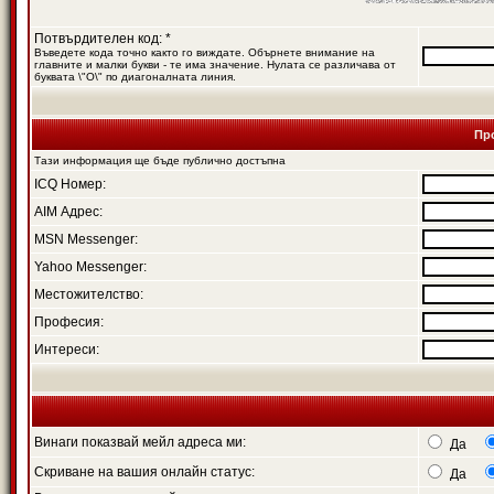
Потвърдителен код: *
Въведете кода точно както го виждате. Обърнете внимание на
главните и малки букви - те има значение. Нулата се различава от
буквата \"O\" по диагоналната линия.
Пр
Тази информация ще бъде публично достъпна
ICQ Номер:
AIM Адрес:
MSN Messenger:
Yahoo Messenger:
Местожителство:
Професия:
Интереси:
Винаги показвай мейл адреса ми:
Да
Скриване на вашия онлайн статус:
Да