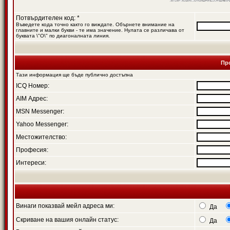
Потвърдителен код: *
Въведете кода точно както го виждате. Обърнете внимание на
главните и малки букви - те има значение. Нулата се различава от
буквата \"O\" по диагоналната линия.
Пр
Тази информация ще бъде публично достъпна
ICQ Номер:
AIM Адрес:
MSN Messenger:
Yahoo Messenger:
Местожителство:
Професия:
Интереси:
Винаги показвай мейл адреса ми:
Да
Скриване на вашия онлайн статус:
Да