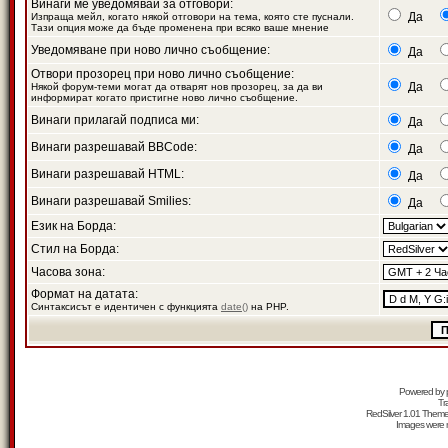
Винаги ме уведомявай за отговори:
Да
Изпраща мейл, когато някой отговори на тема, която сте пуснали.
Тази опция може да бъде променена при всяко ваше мнение
Уведомяване при ново лично съобщение:
Да
Отвори прозорец при ново лично съобщение:
Да
Някой форум-теми могат да отварят нов прозорец, за да ви
информират когато пристигне ново лично съобщение.
Винаги прилагай подписа ми:
Да
Винаги разрешавай BBCode:
Да
Винаги разрешавай HTML:
Да
Винаги разрешавай Smilies:
Да
Език на Борда:
Стил на Борда:
Часова зона:
Формат на датата:
Синтаксисът е идентичен с функцията
date()
на PHP.
Powered by
Tr
RedSilver 1.01 Them
Images were