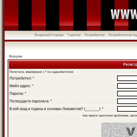
Въпроси/Отговори
Търсене
Потребители
Потребителски гр
Форуми
Регист
Полетата, маркирани с * са задължителни
Потребител: *
Мейл адрес: *
Парола: *
Потвърдете паролата: *
В кой град и година е основан Локомотив? (___,___): *
Ако имате зрителни проблеми, мол