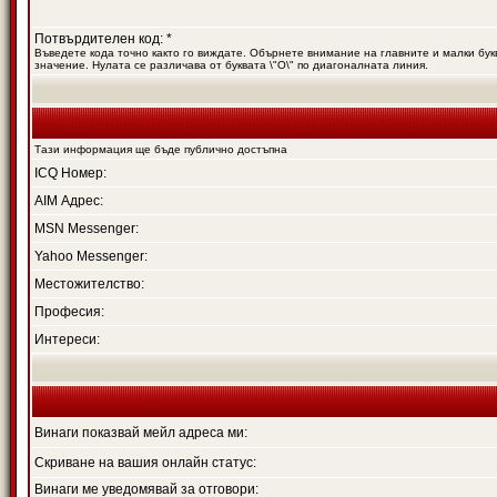
Потвърдителен код: *
Въведете кода точно както го виждате. Обърнете внимание на главните и малки букв
значение. Нулата се различава от буквата \"O\" по диагоналната линия.
Тази информация ще бъде публично достъпна
ICQ Номер:
AIM Адрес:
MSN Messenger:
Yahoo Messenger:
Местожителство:
Професия:
Интереси:
Винаги показвай мейл адреса ми:
Скриване на вашия онлайн статус:
Винаги ме уведомявай за отговори: