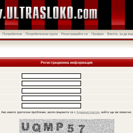
Потребители
Потребителски групи
Регистрирайте се
Профил
Влезте, за да в
Регистрационна информация
Ако имате зрителни проблеми, моля свържете се с
Администратор
, който ще ви помогне.