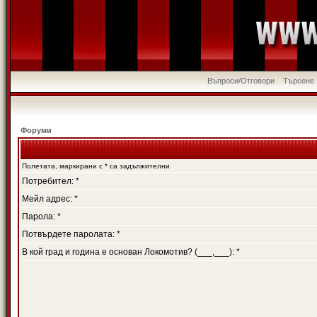
Въпроси/Отговори
Търсене
Форуми
Полетата, маркирани с * са задължителни
Потребител: *
Мейл адрес: *
Парола: *
Потвърдете паролата: *
В кой град и година е основан Локомотив? (___,___): *