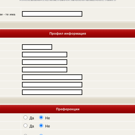
и - те има
Профил информация
Преференции
Да
Не
Да
Не