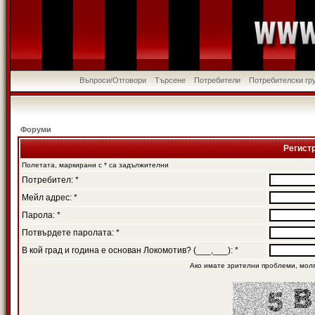
Въпроси/Отговори
Търсене
Потребители
Потребителски гр
Форуми
Регист
Полетата, маркирани с * са задължителни
Потребител: *
Мейл адрес: *
Парола: *
Потвърдете паролата: *
В кой град и година е основан Локомотив? (___,___): *
Ако имате зрителни проблеми, мол