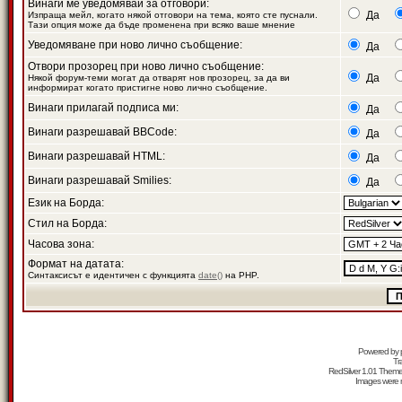
Винаги ме уведомявай за отговори:
Да
Изпраща мейл, когато някой отговори на тема, която сте пуснали.
Тази опция може да бъде променена при всяко ваше мнение
Уведомяване при ново лично съобщение:
Да
Отвори прозорец при ново лично съобщение:
Да
Някой форум-теми могат да отварят нов прозорец, за да ви
информират когато пристигне ново лично съобщение.
Винаги прилагай подписа ми:
Да
Винаги разрешавай BBCode:
Да
Винаги разрешавай HTML:
Да
Винаги разрешавай Smilies:
Да
Език на Борда:
Стил на Борда:
Часова зона:
Формат на датата:
Синтаксисът е идентичен с функцията
date()
на PHP.
Powered by
Tr
RedSilver 1.01 Them
Images were