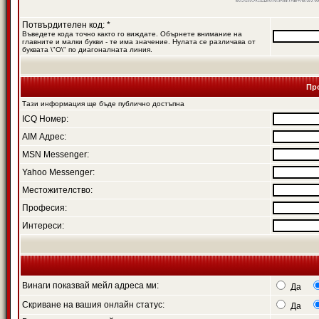
Потвърдителен код: *
Въведете кода точно както го виждате. Обърнете внимание на
главните и малки букви - те има значение. Нулата се различава от
буквата \"O\" по диагоналната линия.
Пр
Тази информация ще бъде публично достъпна
ICQ Номер:
AIM Адрес:
MSN Messenger:
Yahoo Messenger:
Местожителство:
Професия:
Интереси:
Винаги показвай мейл адреса ми:
Да
Скриване на вашия онлайн статус:
Да