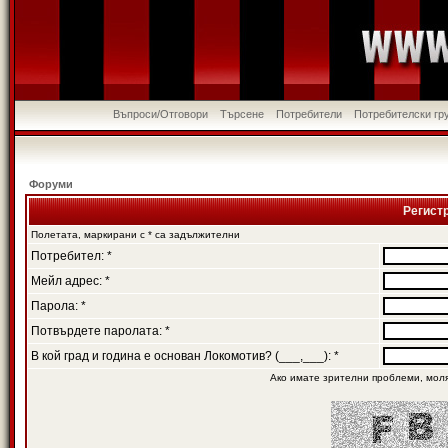
Въпроси/Отговори
Търсене
Потребители
Потребителски гр
Форуми
Регист
Полетата, маркирани с * са задължителни
Потребител: *
Мейл адрес: *
Парола: *
Потвърдете паролата: *
В кой град и година е основан Локомотив? (___,___): *
Ако имате зрителни проблеми, мол