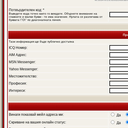
Потвърдителен код: *
Въведете кода точно както го виждате. Обърнете внимание на
главните и малки букви - те има значение. Нулата се различава от
буквата \"O\" по диагоналната линия.
Пр
Тази информация ще бъде публично достъпна
ICQ Номер:
AIM Адрес:
MSN Messenger:
Yahoo Messenger:
Местожителство:
Професия:
Интереси:
Винаги показвай мейл адреса ми:
Да
Скриване на вашия онлайн статус:
Да