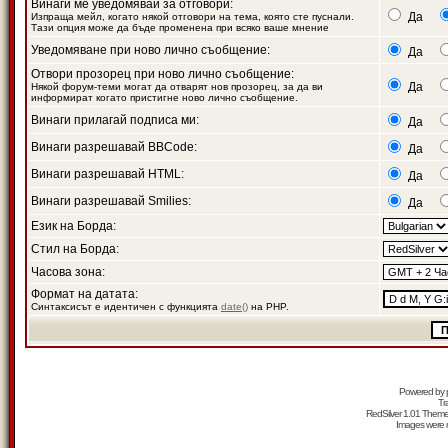
Винаги ме уведомявай за отговори:
Да
Изпраща мейл, когато някой отговори на тема, която сте пуснали.
Тази опция може да бъде променена при всяко ваше мнение
Уведомяване при ново лично съобщение:
Да
Отвори прозорец при ново лично съобщение:
Да
Някой форум-теми могат да отварят нов прозорец, за да ви
информират когато пристигне ново лично съобщение.
Винаги прилагай подписа ми:
Да
Винаги разрешавай BBCode:
Да
Винаги разрешавай HTML:
Да
Винаги разрешавай Smilies:
Да
Език на Борда:
Стил на Борда:
Часова зона:
Формат на датата:
Синтаксисът е идентичен с функцията
date()
на PHP.
Powered by
Tr
RedSilver 1.01 Them
Images were