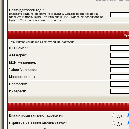
Потвърдителен код: *
Въведете кода точно както го виждате. Обърнете внимание на
главните и малки букви - те има значение. Нулата се различава от
буквата \"O\" по диагоналната линия.
Пр
Тази информация ще бъде публично достъпна
ICQ Номер:
AIM Адрес:
MSN Messenger:
Yahoo Messenger:
Местожителство:
Професия:
Интереси:
Винаги показвай мейл адреса ми:
Да
Скриване на вашия онлайн статус:
Да