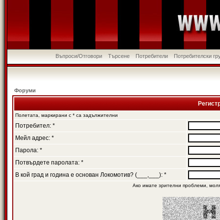
Въпроси/Отговори
Търсене
Потребители
Потребителски гр
Форуми
Регист
Полетата, маркирани с * са задължителни
Потребител: *
Мейл адрес: *
Парола: *
Потвърдете паролата: *
В кой град и година е основан Локомотив? (___,___): *
Ако имате зрителни проблеми, мол