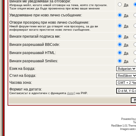
Винаги ме уведомявай за отговори:
Да
Изпраща мейл, когато някой отговори на тема, която сте пуснали.
Тази опция може да бъде променена при всяко ваше мнение
Уведомяване при ново лично съобщение:
Да
Отвори прозорец при ново лично съобщение:
Да
Някой форум-теми могат да отварят нов прозорец, за да ви
информират когато пристигне ново лично съобщение.
Винаги прилагай подписа ми:
Да
Винаги разрешавай BBCode:
Да
Винаги разрешавай HTML:
Да
Винаги разрешавай Smilies:
Да
Език на Борда:
Стил на Борда:
Часова зона:
Формат на датата:
Синтаксисът е идентичен с функцията
date()
на PHP.
Powered by
Tr
RedSilver 1.01 Them
Images were