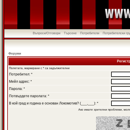
Въпроси/Отговори
Търсене
Потребители
Потребителски гр
Форуми
Регист
Полетата, маркирани с * са задължителни
Потребител: *
Мейл адрес: *
Парола: *
Потвърдете паролата: *
В кой град и година е основан Локомотив? (___,___): *
Ако имате зрителни проблеми, мол