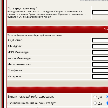
Потвърдителен код: *
Въведете кода точно както го виждате. Обърнете внимание на
главните и малки букви - те има значение. Нулата се различава от
буквата \"O\" по диагоналната линия.
Пр
Тази информация ще бъде публично достъпна
ICQ Номер:
AIM Адрес:
MSN Messenger:
Yahoo Messenger:
Местожителство:
Професия:
Интереси:
Винаги показвай мейл адреса ми:
Да
Скриване на вашия онлайн статус:
Да