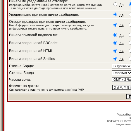
Винаги ме уведомявай за отговори:
Да
Изпраща мейл, когато някой отговори на тема, която сте пуснали.
Тази опция може да бъде променена при всяко ваше мнение
Уведомяване при ново лично съобщение:
Да
Отвори прозорец при ново лично съобщение:
Да
Някой форум-теми могат да отварят нов прозорец, за да ви
информират когато пристигне ново лично съобщение.
Винаги прилагай подписа ми:
Да
Винаги разрешавай BBCode:
Да
Винаги разрешавай HTML:
Да
Винаги разрешавай Smilies:
Да
Език на Борда:
Стил на Борда:
Часова зона:
Формат на датата:
Синтаксисът е идентичен с функцията
date()
на PHP.
Powered by
Tr
RedSilver 1.01 Them
Images were