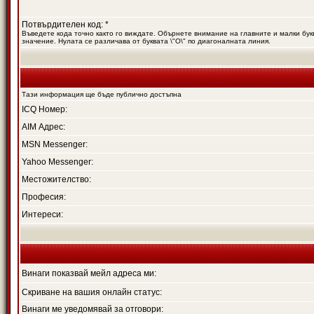
Потвърдителен код: *
Въведете кода точно както го виждате. Обърнете внимание на главните и малки букв
значение. Нулата се различава от буквата \"O\" по диагоналната линия.
Тази информация ще бъде публично достъпна
ICQ Номер:
AIM Адрес:
MSN Messenger:
Yahoo Messenger:
Местожителство:
Професия:
Интереси:
Винаги показвай мейл адреса ми:
Скриване на вашия онлайн статус:
Винаги ме уведомявай за отговори: