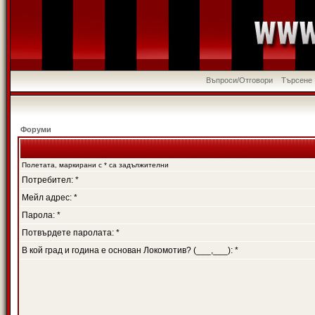
Въпроси/Отговори
Търсене
Форуми
Полетата, маркирани с * са задължителни
Потребител: *
Мейл адрес: *
Парола: *
Потвърдете паролата: *
В кой град и година е основан Локомотив? (___,___): *