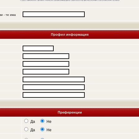
и - те има
Профил информация
Преференции
Да
Не
Да
Не