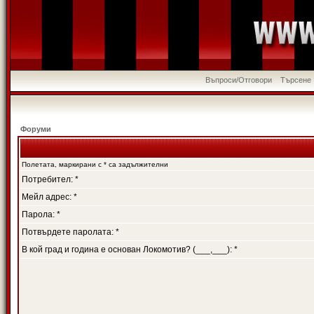
Въпроси/Отговори
Търсене
Форуми
Полетата, маркирани с * са задължителни
Потребител: *
Мейл адрес: *
Парола: *
Потвърдете паролата: *
В кой град и година е основан Локомотив? (___,___): *