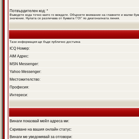
Потвърдителен код: *
Въведете кода точно както го виждате. Обърнете внимание на главните и малки букв
значение. Нулата се различава от буквата \"O\" по диагоналната линия.
Тази информация ще бъде публично достъпна
ICQ Номер:
AIM Адрес:
MSN Messenger:
Yahoo Messenger:
Местожителство:
Професия:
Интереси:
Винаги показвай мейл адреса ми:
Скриване на вашия онлайн статус:
Винаги ме уведомявай за отговори: