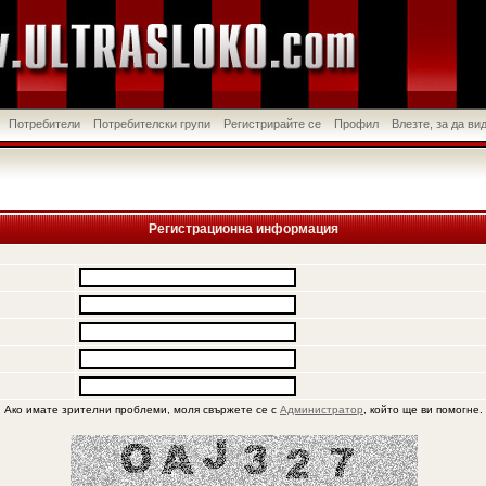
Потребители
Потребителски групи
Регистрирайте се
Профил
Влезте, за да в
Регистрационна информация
Ако имате зрителни проблеми, моля свържете се с
Администратор
, който ще ви помогне.