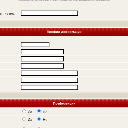
и - те има
Профил информация
Преференции
Да
Не
Да
Не