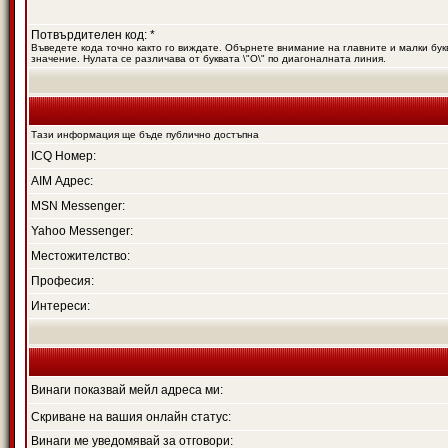
Потвърдителен код: *
Въведете кода точно както го виждате. Обърнете внимание на главните и малки букв
значение. Нулата се различава от буквата \"O\" по диагоналната линия.
Тази информация ще бъде публично достъпна
ICQ Номер:
AIM Адрес:
MSN Messenger:
Yahoo Messenger:
Местожителство:
Професия:
Интереси:
Винаги показвай мейл адреса ми:
Скриване на вашия онлайн статус:
Винаги ме уведомявай за отговори: