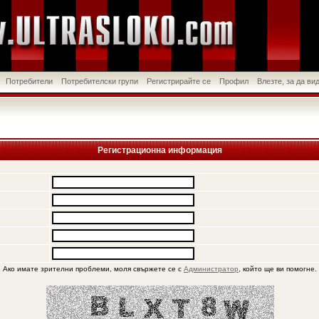
Потребители
Потребителски групи
Регистрирайте се
Профил
Влезте, за да в
Регистрационна информация
Ако имате зрителни проблеми, моля свържете се с
Администратор
, който ще ви помогне.