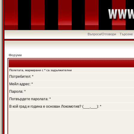
Въпроси/Отговори
Търсене
Форуми
Полетата, маркирани с * са задължителни
Потребител: *
Мейл адрес: *
Парола: *
Потвърдете паролата: *
В кой град и година е основан Локомотив? (___,___): *