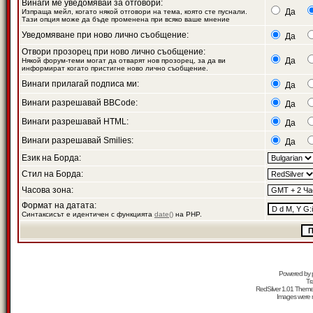
Винаги ме уведомявай за отговори:
Да
Изпраща мейл, когато някой отговори на тема, която сте пуснали.
Тази опция може да бъде променена при всяко ваше мнение
Уведомяване при ново лично съобщение:
Да
Отвори прозорец при ново лично съобщение:
Да
Някой форум-теми могат да отварят нов прозорец, за да ви
информират когато пристигне ново лично съобщение.
Винаги прилагай подписа ми:
Да
Винаги разрешавай BBCode:
Да
Винаги разрешавай HTML:
Да
Винаги разрешавай Smilies:
Да
Език на Борда:
Стил на Борда:
Часова зона:
Формат на датата:
Синтаксисът е идентичен с функцията
date()
на PHP.
Powered by
Tr
RedSilver 1.01 Them
Images were