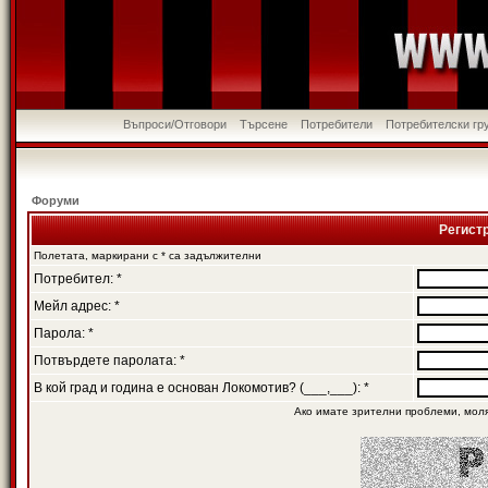
Въпроси/Отговори
Търсене
Потребители
Потребителски гр
Форуми
Регист
Полетата, маркирани с * са задължителни
Потребител: *
Мейл адрес: *
Парола: *
Потвърдете паролата: *
В кой град и година е основан Локомотив? (___,___): *
Ако имате зрителни проблеми, мол