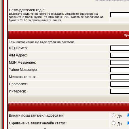
Потвърдителен код: *
Въведете кода точно както го виждате. Обърнете внимание на
главните и малки букви - те има значение. Нулата се различава от
буквата \"O\" по диагоналната линия.
Пр
Тази информация ще бъде публично достъпна
ICQ Номер:
AIM Адрес:
MSN Messenger:
Yahoo Messenger:
Местожителство:
Професия:
Интереси:
Винаги показвай мейл адреса ми:
Да
Скриване на вашия онлайн статус:
Да