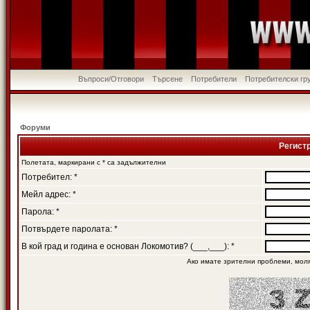
Въпроси/Отговори
Търсене
Потребители
Потребителски гр
Форуми
Регист
Полетата, маркирани с * са задължителни
Потребител: *
Мейл адрес: *
Парола: *
Потвърдете паролата: *
В кой град и година е основан Локомотив? (___,___): *
Ако имате зрителни проблеми, мол