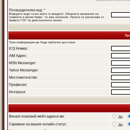
Потвърдителен код: *
Въведете кода точно както го виждате. Обърнете внимание на
главните и малки букви - те има значение. Нулата се различава от
буквата \"O\" по диагоналната линия.
Пр
Тази информация ще бъде публично достъпна
ICQ Номер:
AIM Адрес:
MSN Messenger:
Yahoo Messenger:
Местожителство:
Професия:
Интереси:
Винаги показвай мейл адреса ми:
Да
Скриване на вашия онлайн статус:
Да