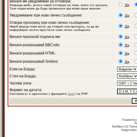
Винаги ме уведомявай за отговори:
Да
Изпраща мейл, когато някой отговори на тема, която сте пуснали.
Тази опция може да бъде променена при всяко ваше мнение
Уведомяване при ново лично съобщение:
Да
Отвори прозорец при ново лично съобщение:
Да
Някой форум-теми могат да отварят нов прозорец, за да ви
информират когато пристигне ново лично съобщение.
Винаги прилагай подписа ми:
Да
Винаги разрешавай BBCode:
Да
Винаги разрешавай HTML:
Да
Винаги разрешавай Smilies:
Да
Език на Борда:
Стил на Борда:
Часова зона:
Формат на датата:
Синтаксисът е идентичен с функцията
date()
на PHP.
Powered by
Tr
RedSilver 1.01 Them
Images were