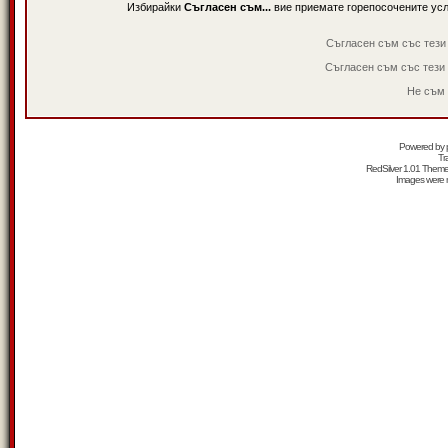
Избирайки
Съгласен съм...
вие приемате горепосочените ус
Съгласен съм със тези
Съгласен съм със тези
Не съм 
Powered by
Tr
RedSilver 1.01 Them
Images were