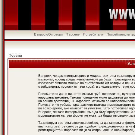
Въпроси/Отговори
Търсене
Потребители
Потребителски гр
Форуми
- Усл
Въпреки, че администраторите и модераторите на този форум
материал, носещ вреда, невъзможно е да бъдат прегледани в
изразяват личното мнение на съответните им автори, а не н
съобщенията, пуснати от тези хора), и следователно те не нос
Приемате се да не пишете никакъв груб, неприличен, вулгаре
нарушава законите. Такова поведение може да доведе до мом
на вашия доставчик). IP адресите, от които са направени вси
Приемате, че уебмастъра, администратора и модераторите на
по всяко време, ако намерят за уместно. Като потребител од
Въпреки, че тази информация няма да бъде предоставяна на 
модераторите на този форум не могат да бъдат отговорни за в
Тази форум система използва cookies, за да записва информ
вас; използват се само за да подобрят функционалността на 
регистрацията и паролата ви (и за изпращане на нови пароли,