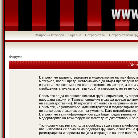
Въпроси/Отговори
Търсене
Потребители
Потребителски гр
Форуми
- Усл
Въпреки, че администраторите и модераторите на този форум
материал, носещ вреда, невъзможно е да бъдат прегледани в
изразяват личното мнение на съответните им автори, а не н
съобщенията, пуснати от тези хора), и следователно те не нос
Приемате се да не пишете никакъв груб, неприличен, вулгаре
нарушава законите. Такова поведение може да доведе до мом
на вашия доставчик). IP адресите, от които са направени вси
Приемате, че уебмастъра, администратора и модераторите на
по всяко време, ако намерят за уместно. Като потребител од
Въпреки, че тази информация няма да бъде предоставяна на 
модераторите на този форум не могат да бъдат отговорни за в
Тази форум система използва cookies, за да записва информ
вас; използват се само за да подобрят функционалността на 
регистрацията и паролата ви (и за изпращане на нови пароли,