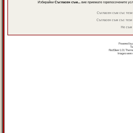
Избирайки
Съгласен съм...
вие приемате горепосочените ус
Съгласен съм със тези
Съгласен съм със тези
Не съм 
Powered by
Tr
RedSilver 1.01 Them
Images were