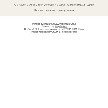
Съгласен съм със тези условия и възрастта ми е
под
13 години
Не съм съгласен с тези условия
Powered by
phpBB
© 2001, 2005 phpBB Group
Translation by:
Boby Dimitrov
RedSilver 1.01 Theme was programmed by
DEVPPL
HTML Forum
Images were made by
DEVPPL
Photoshop Forum