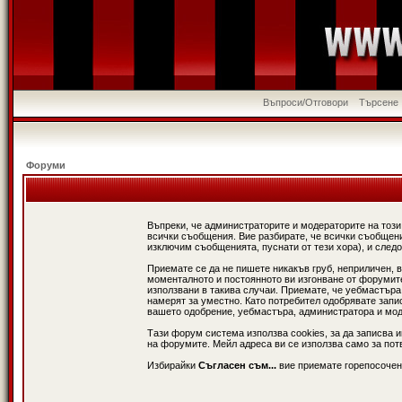
Въпроси/Отговори
Търсене
Форуми
Въпреки, че администраторите и модераторите на този
всички съобщения. Вие разбирате, че всички съобщени
изключим съобщенията, пуснати от тези хора), и следо
Приемате се да не пишете никакъв груб, неприличен, 
моменталното и постоянното ви изгонване от форумите 
използвани в такива случаи. Приемате, че уебмастъра
намерят за уместно. Като потребител одобрявате запи
вашето одобрение, уебмастъра, администратора и модер
Тази форум система използва cookies, за да записва 
на форумите. Мейл адреса ви се използва само за потв
Избирайки
Съгласен съм...
вие приемате горепосочен