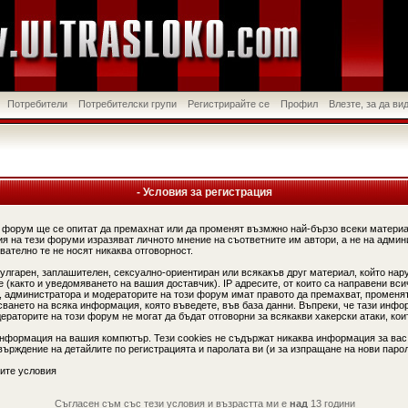
Потребители
Потребителски групи
Регистрирайте се
Профил
Влезте, за да в
- Условия за регистрация
 форум ще се опитат да премахнат или да променят възмжно най-бързо всеки материа
я на тези форуми изразяват личното мнение на съответните им автори, а не на админ
вателно те не носят никаква отговорност.
вулгарен, заплашителен, сексуално-ориентиран или всякакъв друг материал, който нар
(както и уведомяването на вашия доставчик). IP адресите, от които са направени вси
, администратора и модераторите на този форум имат правото да премахват, променят
сването на всяка информация, която въведете, във база данни. Въпреки, че тази инфо
аторите на този форум не могат да бъдат отговорни за всякакви хакерски атаки, коит
информация на вашия компютър. Тези cookies не съдържат никаква информация за вас
ърждение на детайлите по регистрацията и паролата ви (и за изпращане на нови парол
ите условия
Съгласен съм със тези условия и възрастта ми е
над
13 години