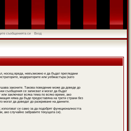
идите съобщенията си
Вход
л, носещ вреда, невъзможно е да бъдат прегледани
истраторите, модераторите или уебмастъра (като
ушава законите. Такова поведение може да доведе до
чки съобщения се записват и могат да бъдат
 или заключват всяка тема по всяко време, ако
рмация няма да бъде предоставяна на трети страни без
о могат да доведат до разкриване на данните.
; използват се само за да подобрят функционалността
и, ако случайно забравите текущата си).