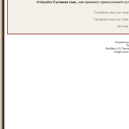
Избирайки
Съгласен съм...
вие приемате горепосочените ус
Съгласен съм със тези
Съгласен съм със тези
Не съм 
Powered by
Tr
RedSilver 1.01 Them
Images were