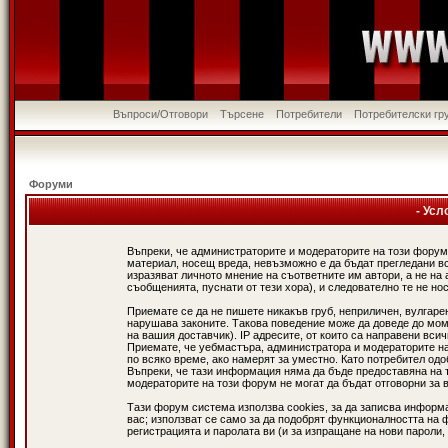
Въпроси/Отговори
Търсене
Потребители
Потребителски гр
Форуми
- Усл
Въпреки, че администраторите и модераторите на този форум
материал, носещ вреда, невъзможно е да бъдат прегледани в
изразяват личното мнение на съответните им автори, а не н
съобщенията, пуснати от тези хора), и следователно те не нос
Приемате се да не пишете никакъв груб, неприличен, вулгаре
нарушава законите. Такова поведение може да доведе до мом
на вашия доставчик). IP адресите, от които са направени вси
Приемате, че уебмастъра, администратора и модераторите на
по всяко време, ако намерят за уместно. Като потребител од
Въпреки, че тази информация няма да бъде предоставяна на 
модераторите на този форум не могат да бъдат отговорни за в
Тази форум система използва cookies, за да записва информ
вас; използват се само за да подобрят функционалността на 
регистрацията и паролата ви (и за изпращане на нови пароли,