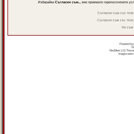
Избирайки
Съгласен съм...
вие приемате горепосочените ус
Съгласен съм със тези
Съгласен съм със тези
Не съм 
Powered by
Tr
RedSilver 1.01 Them
Images were