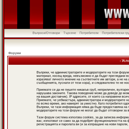
Въпроси/Отговори
Търсене
Потребители
Потребителски гр
Форуми
- Усл
Въпреки, че администраторите и модераторите на този форум
материал, носещ вреда, невъзможно е да бъдат прегледани в
изразяват личното мнение на съответните им автори, а не н
съобщенията, пуснати от тези хора), и следователно те не нос
Приемате се да не пишете никакъв груб, неприличен, вулгаре
нарушава законите. Такова поведение може да доведе до мом
на вашия доставчик). IP адресите, от които са направени вси
Приемате, че уебмастъра, администратора и модераторите на
по всяко време, ако намерят за уместно. Като потребител од
Въпреки, че тази информация няма да бъде предоставяна на 
модераторите на този форум не могат да бъдат отговорни за в
Тази форум система използва cookies, за да записва информ
вас; използват се само за да подобрят функционалността на 
регистрацията и паролата ви (и за изпращане на нови пароли,