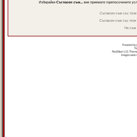
Избирайки
Съгласен съм...
вие приемате горепосочените ус
Съгласен съм със тези
Съгласен съм със тези
Не съм 
Powered by
Tr
RedSilver 1.01 Them
Images were