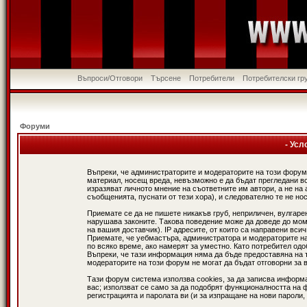
Въпроси/Отговори
Търсене
Потребители
Потребителски гр
Форуми
- Усл
Въпреки, че администраторите и модераторите на този форум
материал, носещ вреда, невъзможно е да бъдат прегледани в
изразяват личното мнение на съответните им автори, а не н
съобщенията, пуснати от тези хора), и следователно те не нос
Приемате се да не пишете никакъв груб, неприличен, вулгаре
нарушава законите. Такова поведение може да доведе до мом
на вашия доставчик). IP адресите, от които са направени вси
Приемате, че уебмастъра, администратора и модераторите на
по всяко време, ако намерят за уместно. Като потребител од
Въпреки, че тази информация няма да бъде предоставяна на 
модераторите на този форум не могат да бъдат отговорни за в
Тази форум система използва cookies, за да записва информ
вас; използват се само за да подобрят функционалността на 
регистрацията и паролата ви (и за изпращане на нови пароли,