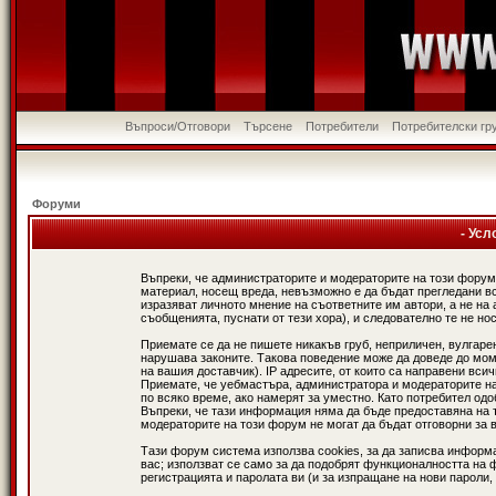
Въпроси/Отговори
Търсене
Потребители
Потребителски гр
Форуми
- Усл
Въпреки, че администраторите и модераторите на този форум
материал, носещ вреда, невъзможно е да бъдат прегледани в
изразяват личното мнение на съответните им автори, а не н
съобщенията, пуснати от тези хора), и следователно те не нос
Приемате се да не пишете никакъв груб, неприличен, вулгаре
нарушава законите. Такова поведение може да доведе до мом
на вашия доставчик). IP адресите, от които са направени вси
Приемате, че уебмастъра, администратора и модераторите на
по всяко време, ако намерят за уместно. Като потребител од
Въпреки, че тази информация няма да бъде предоставяна на 
модераторите на този форум не могат да бъдат отговорни за в
Тази форум система използва cookies, за да записва информ
вас; използват се само за да подобрят функционалността на 
регистрацията и паролата ви (и за изпращане на нови пароли,