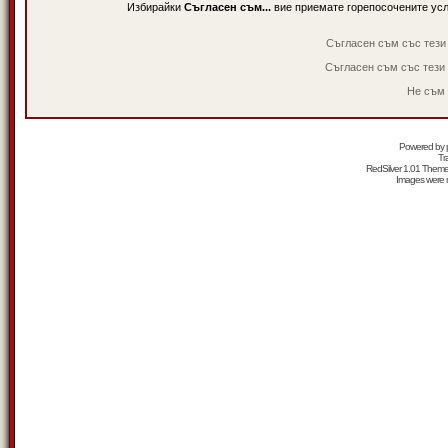
Избирайки
Съгласен съм...
вие приемате горепосочените ус
Съгласен съм със тези
Съгласен съм със тези
Не съм 
Powered by
Tr
RedSilver 1.01 Them
Images were