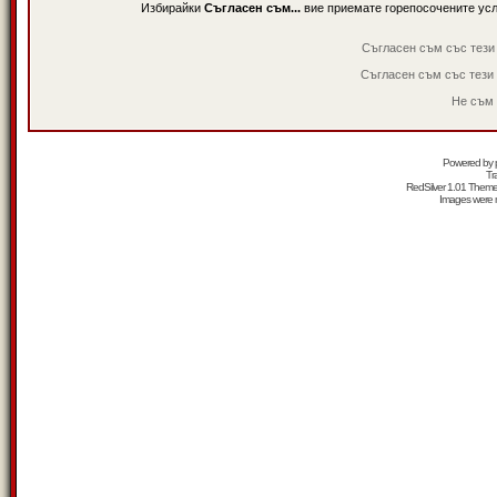
Избирайки
Съгласен съм...
вие приемате горепосочените ус
Съгласен съм със тези
Съгласен съм със тези
Не съм 
Powered by
Tr
RedSilver 1.01 Them
Images were