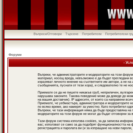
Въпроси/Отговори
Търсене
Потребители
Потребителски гр
Форуми
- Усл
Въпреки, че администраторите и модераторите на този форум
материал, носещ вреда, невъзможно е да бъдат прегледани в
изразяват личното мнение на съответните им автори, а не н
съобщенията, пуснати от тези хора), и следователно те не нос
Приемате се да не пишете никакъв груб, неприличен, вулгаре
нарушава законите. Такова поведение може да доведе до мом
на вашия доставчик). IP адресите, от които са направени вси
Приемате, че уебмастъра, администратора и модераторите на
по всяко време, ако намерят за уместно. Като потребител од
Въпреки, че тази информация няма да бъде предоставяна на 
модераторите на този форум не могат да бъдат отговорни за в
Тази форум система използва cookies, за да записва информ
вас; използват се само за да подобрят функционалността на 
регистрацията и паролата ви (и за изпращане на нови пароли,