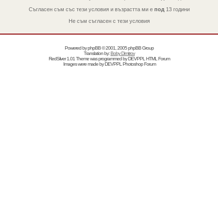
Съгласен съм със тези условия и възрастта ми е
под
13 години
Не съм съгласен с тези условия
Powered by
phpBB
© 2001, 2005 phpBB Group
Translation by:
Boby Dimitrov
RedSilver 1.01 Theme was programmed by
DEVPPL
HTML Forum
Images were made by
DEVPPL
Photoshop Forum