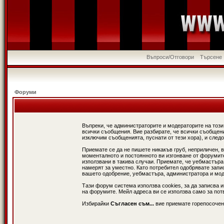
Въпроси/Отговори
Търсене
Форуми
Въпреки, че администраторите и модераторите на този
всички съобщения. Вие разбирате, че всички съобщени
изключим съобщенията, пуснати от тези хора), и следо
Приемате се да не пишете никакъв груб, неприличен, 
моменталното и постоянното ви изгонване от форумите 
използвани в такива случаи. Приемате, че уебмастъра
намерят за уместно. Като потребител одобрявате запи
вашето одобрение, уебмастъра, администратора и модер
Тази форум система използва cookies, за да записва 
на форумите. Мейл адреса ви се използва само за потв
Избирайки
Съгласен съм...
вие приемате горепосочен