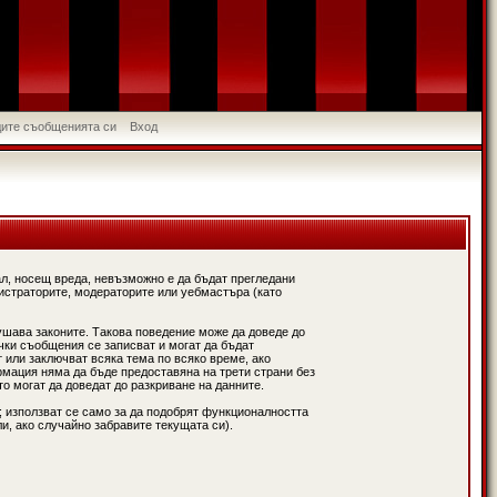
идите съобщенията си
Вход
л, носещ вреда, невъзможно е да бъдат прегледани
истраторите, модераторите или уебмастъра (като
ушава законите. Такова поведение може да доведе до
чки съобщения се записват и могат да бъдат
 или заключват всяка тема по всяко време, ако
рмация няма да бъде предоставяна на трети страни без
о могат да доведат до разкриване на данните.
; използват се само за да подобрят функционалността
и, ако случайно забравите текущата си).