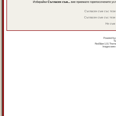
Избирайки
Съгласен съм...
вие приемате горепосочените ус
Съгласен съм със тези
Съгласен съм със тези
Не съм 
Powered by
Tr
RedSilver 1.01 Them
Images were