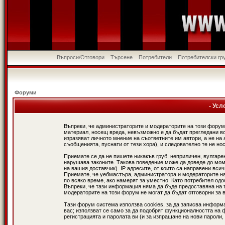
Въпроси/Отговори
Търсене
Потребители
Потребителски гр
Форуми
- Усл
Въпреки, че администраторите и модераторите на този форум
материал, носещ вреда, невъзможно е да бъдат прегледани в
изразяват личното мнение на съответните им автори, а не н
съобщенията, пуснати от тези хора), и следователно те не нос
Приемате се да не пишете никакъв груб, неприличен, вулгаре
нарушава законите. Такова поведение може да доведе до мом
на вашия доставчик). IP адресите, от които са направени вси
Приемате, че уебмастъра, администратора и модераторите на
по всяко време, ако намерят за уместно. Като потребител од
Въпреки, че тази информация няма да бъде предоставяна на 
модераторите на този форум не могат да бъдат отговорни за в
Тази форум система използва cookies, за да записва информ
вас; използват се само за да подобрят функционалността на 
регистрацията и паролата ви (и за изпращане на нови пароли,