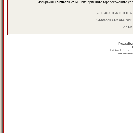
Избирайки
Съгласен съм...
вие приемате горепосочените ус
Съгласен съм със тези
Съгласен съм със тези
Не съм 
Powered by
Tr
RedSilver 1.01 Them
Images were