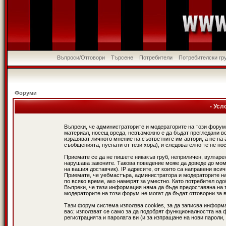
Въпроси/Отговори
Търсене
Потребители
Потребителски гр
Форуми
- Усл
Въпреки, че администраторите и модераторите на този форум
материал, носещ вреда, невъзможно е да бъдат прегледани в
изразяват личното мнение на съответните им автори, а не н
съобщенията, пуснати от тези хора), и следователно те не нос
Приемате се да не пишете никакъв груб, неприличен, вулгаре
нарушава законите. Такова поведение може да доведе до мом
на вашия доставчик). IP адресите, от които са направени вси
Приемате, че уебмастъра, администратора и модераторите на
по всяко време, ако намерят за уместно. Като потребител од
Въпреки, че тази информация няма да бъде предоставяна на 
модераторите на този форум не могат да бъдат отговорни за в
Тази форум система използва cookies, за да записва информ
вас; използват се само за да подобрят функционалността на 
регистрацията и паролата ви (и за изпращане на нови пароли,