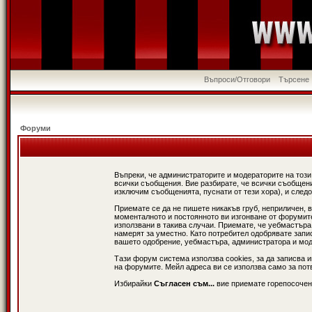
Въпроси/Отговори
Търсене
Форуми
Въпреки, че администраторите и модераторите на този
всички съобщения. Вие разбирате, че всички съобщени
изключим съобщенията, пуснати от тези хора), и следо
Приемате се да не пишете никакъв груб, неприличен, 
моменталното и постоянното ви изгонване от форумите 
използвани в такива случаи. Приемате, че уебмастъра
намерят за уместно. Като потребител одобрявате запи
вашето одобрение, уебмастъра, администратора и модер
Тази форум система използва cookies, за да записва 
на форумите. Мейл адреса ви се използва само за потв
Избирайки
Съгласен съм...
вие приемате горепосочен