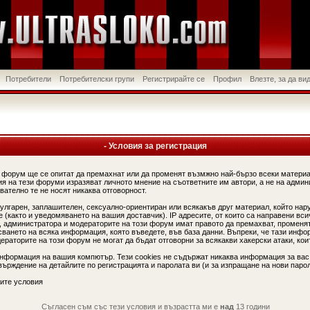
Потребители
Потребителски групи
Регистрирайте се
Профил
Влезте, за да в
- Условия за регистрация
 форум ще се опитат да премахнат или да променят възмжно най-бързо всеки материа
я на тези форуми изразяват личното мнение на съответните им автори, а не на админ
вателно те не носят никаква отговорност.
вулгарен, заплашителен, сексуално-ориентиран или всякакъв друг материал, който нар
(както и уведомяването на вашия доставчик). IP адресите, от които са направени вси
, администратора и модераторите на този форум имат правото да премахват, променят
сването на всяка информация, която въведете, във база данни. Въпреки, че тази инфо
аторите на този форум не могат да бъдат отговорни за всякакви хакерски атаки, коит
информация на вашия компютър. Тези cookies не съдържат никаква информация за вас
ърждение на детайлите по регистрацията и паролата ви (и за изпращане на нови парол
ите условия
Съгласен съм със тези условия и възрастта ми е
над
13 години