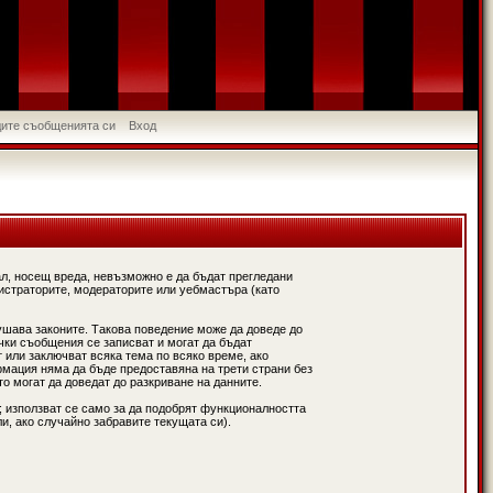
идите съобщенията си
Вход
л, носещ вреда, невъзможно е да бъдат прегледани
истраторите, модераторите или уебмастъра (като
ушава законите. Такова поведение може да доведе до
чки съобщения се записват и могат да бъдат
 или заключват всяка тема по всяко време, ако
рмация няма да бъде предоставяна на трети страни без
о могат да доведат до разкриване на данните.
; използват се само за да подобрят функционалността
и, ако случайно забравите текущата си).