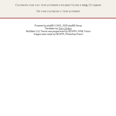
Съгласен съм със тези условия и възрастта ми е
под
13 години
Не съм съгласен с тези условия
Powered by
phpBB
© 2001, 2005 phpBB Group
Translation by:
Boby Dimitrov
RedSilver 1.01 Theme was programmed by
DEVPPL
HTML Forum
Images were made by
DEVPPL
Photoshop Forum