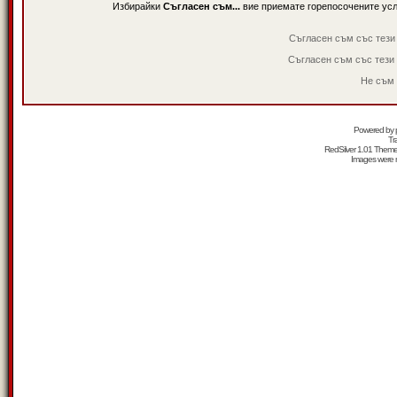
Избирайки
Съгласен съм...
вие приемате горепосочените ус
Съгласен съм със тези
Съгласен съм със тези
Не съм 
Powered by
Tr
RedSilver 1.01 Them
Images were