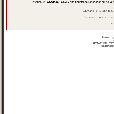
Избирайки
Съгласен съм...
вие приемате горепосочените ус
Съгласен съм със тези
Съгласен съм със тези
Не съм 
Powered by
Tr
RedSilver 1.01 Them
Images were