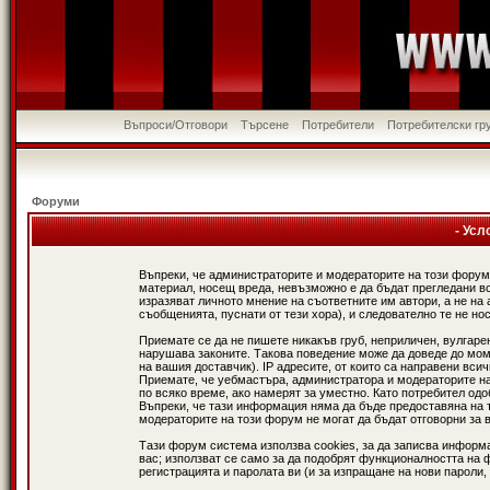
Въпроси/Отговори
Търсене
Потребители
Потребителски гр
Форуми
- Усл
Въпреки, че администраторите и модераторите на този форум
материал, носещ вреда, невъзможно е да бъдат прегледани в
изразяват личното мнение на съответните им автори, а не н
съобщенията, пуснати от тези хора), и следователно те не нос
Приемате се да не пишете никакъв груб, неприличен, вулгаре
нарушава законите. Такова поведение може да доведе до мом
на вашия доставчик). IP адресите, от които са направени вси
Приемате, че уебмастъра, администратора и модераторите на
по всяко време, ако намерят за уместно. Като потребител од
Въпреки, че тази информация няма да бъде предоставяна на 
модераторите на този форум не могат да бъдат отговорни за в
Тази форум система използва cookies, за да записва информ
вас; използват се само за да подобрят функционалността на 
регистрацията и паролата ви (и за изпращане на нови пароли,