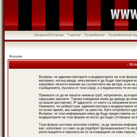
Въпроси/Отговори
Търсене
Потребители
Потребителски гр
Форуми
- Усл
Въпреки, че администраторите и модераторите на този форум
материал, носещ вреда, невъзможно е да бъдат прегледани в
изразяват личното мнение на съответните им автори, а не н
съобщенията, пуснати от тези хора), и следователно те не нос
Приемате се да не пишете никакъв груб, неприличен, вулгаре
нарушава законите. Такова поведение може да доведе до мом
на вашия доставчик). IP адресите, от които са направени вси
Приемате, че уебмастъра, администратора и модераторите на
по всяко време, ако намерят за уместно. Като потребител од
Въпреки, че тази информация няма да бъде предоставяна на 
модераторите на този форум не могат да бъдат отговорни за в
Тази форум система използва cookies, за да записва информ
вас; използват се само за да подобрят функционалността на 
регистрацията и паролата ви (и за изпращане на нови пароли,