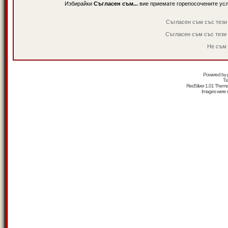
Избирайки
Съгласен съм...
вие приемате горепосочените ус
Съгласен съм със тези
Съгласен съм със тези
Не съм 
Powered by
Tr
RedSilver 1.01 Them
Images were