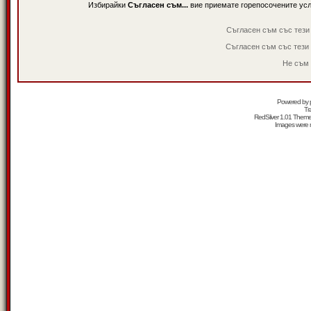
Избирайки
Съгласен съм...
вие приемате горепосочените ус
Съгласен съм със тези
Съгласен съм със тези
Не съм 
Powered by
Tr
RedSilver 1.01 Them
Images were