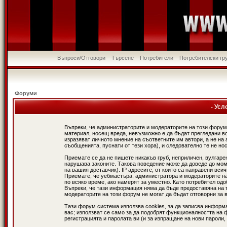
Въпроси/Отговори
Търсене
Потребители
Потребителски гр
Форуми
- Усл
Въпреки, че администраторите и модераторите на този форум
материал, носещ вреда, невъзможно е да бъдат прегледани в
изразяват личното мнение на съответните им автори, а не н
съобщенията, пуснати от тези хора), и следователно те не нос
Приемате се да не пишете никакъв груб, неприличен, вулгаре
нарушава законите. Такова поведение може да доведе до мом
на вашия доставчик). IP адресите, от които са направени вси
Приемате, че уебмастъра, администратора и модераторите на
по всяко време, ако намерят за уместно. Като потребител од
Въпреки, че тази информация няма да бъде предоставяна на 
модераторите на този форум не могат да бъдат отговорни за в
Тази форум система използва cookies, за да записва информ
вас; използват се само за да подобрят функционалността на 
регистрацията и паролата ви (и за изпращане на нови пароли,