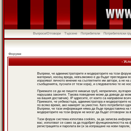
Въпроси/Отговори
Търсене
Потребители
Потребителски гр
Форуми
- Усл
Въпреки, че администраторите и модераторите на този форум
материал, носещ вреда, невъзможно е да бъдат прегледани в
изразяват личното мнение на съответните им автори, а не н
съобщенията, пуснати от тези хора), и следователно те не нос
Приемате се да не пишете никакъв груб, неприличен, вулгаре
нарушава законите. Такова поведение може да доведе до мом
на вашия доставчик). IP адресите, от които са направени вси
Приемате, че уебмастъра, администратора и модераторите на
по всяко време, ако намерят за уместно. Като потребител од
Въпреки, че тази информация няма да бъде предоставяна на 
модераторите на този форум не могат да бъдат отговорни за в
Тази форум система използва cookies, за да записва информ
вас; използват се само за да подобрят функционалността на 
регистрацията и паролата ви (и за изпращане на нови пароли,