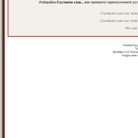
Избирайки
Съгласен съм...
вие приемате горепосочените ус
Съгласен съм със тези
Съгласен съм със тези
Не съм 
Powered by
Tr
RedSilver 1.01 Them
Images were