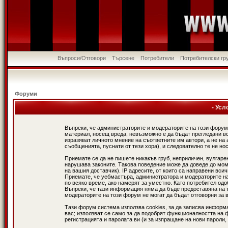
Въпроси/Отговори
Търсене
Потребители
Потребителски гр
Форуми
- Усл
Въпреки, че администраторите и модераторите на този форум
материал, носещ вреда, невъзможно е да бъдат прегледани в
изразяват личното мнение на съответните им автори, а не н
съобщенията, пуснати от тези хора), и следователно те не нос
Приемате се да не пишете никакъв груб, неприличен, вулгаре
нарушава законите. Такова поведение може да доведе до мом
на вашия доставчик). IP адресите, от които са направени вси
Приемате, че уебмастъра, администратора и модераторите на
по всяко време, ако намерят за уместно. Като потребител од
Въпреки, че тази информация няма да бъде предоставяна на 
модераторите на този форум не могат да бъдат отговорни за в
Тази форум система използва cookies, за да записва информ
вас; използват се само за да подобрят функционалността на 
регистрацията и паролата ви (и за изпращане на нови пароли,