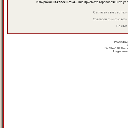
Избирайки
Съгласен съм...
вие приемате горепосочените ус
Съгласен съм със тези
Съгласен съм със тези
Не съм 
Powered by
Tr
RedSilver 1.01 Them
Images were