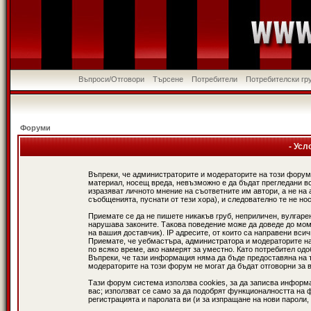
Въпроси/Отговори
Търсене
Потребители
Потребителски гр
Форуми
- Усл
Въпреки, че администраторите и модераторите на този форум
материал, носещ вреда, невъзможно е да бъдат прегледани в
изразяват личното мнение на съответните им автори, а не н
съобщенията, пуснати от тези хора), и следователно те не нос
Приемате се да не пишете никакъв груб, неприличен, вулгаре
нарушава законите. Такова поведение може да доведе до мом
на вашия доставчик). IP адресите, от които са направени вси
Приемате, че уебмастъра, администратора и модераторите на
по всяко време, ако намерят за уместно. Като потребител од
Въпреки, че тази информация няма да бъде предоставяна на 
модераторите на този форум не могат да бъдат отговорни за в
Тази форум система използва cookies, за да записва информ
вас; използват се само за да подобрят функционалността на 
регистрацията и паролата ви (и за изпращане на нови пароли,