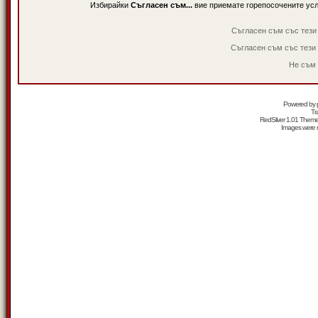
Избирайки
Съгласен съм...
вие приемате горепосочените ус
Съгласен съм със тези
Съгласен съм със тези
Не съм 
Powered by
Tr
RedSilver 1.01 Them
Images were