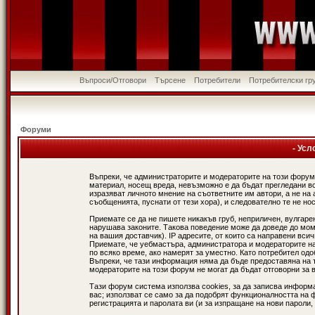
Въпроси/Отговори
Търсене
Потребители
Потребителски гр
Форуми
- Усл
Въпреки, че администраторите и модераторите на този форум
материал, носещ вреда, невъзможно е да бъдат прегледани в
изразяват личното мнение на съответните им автори, а не н
съобщенията, пуснати от тези хора), и следователно те не нос
Приемате се да не пишете никакъв груб, неприличен, вулгаре
нарушава законите. Такова поведение може да доведе до мом
на вашия доставчик). IP адресите, от които са направени вси
Приемате, че уебмастъра, администратора и модераторите на
по всяко време, ако намерят за уместно. Като потребител од
Въпреки, че тази информация няма да бъде предоставяна на 
модераторите на този форум не могат да бъдат отговорни за в
Тази форум система използва cookies, за да записва информ
вас; използват се само за да подобрят функционалността на 
регистрацията и паролата ви (и за изпращане на нови пароли,