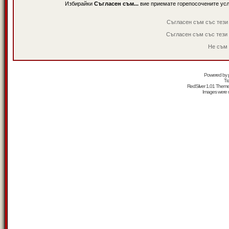
Избирайки
Съгласен съм...
вие приемате горепосочените ус
Съгласен съм със тези
Съгласен съм със тези
Не съм 
Powered by
Tr
RedSilver 1.01 Them
Images were