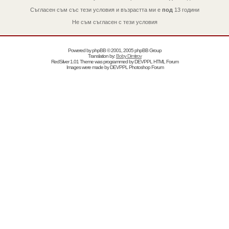
Съгласен съм със тези условия и възрастта ми е
под
13 години
Не съм съгласен с тези условия
Powered by
phpBB
© 2001, 2005 phpBB Group
Translation by:
Boby Dimitrov
RedSilver 1.01 Theme was programmed by
DEVPPL
HTML Forum
Images were made by
DEVPPL
Photoshop Forum