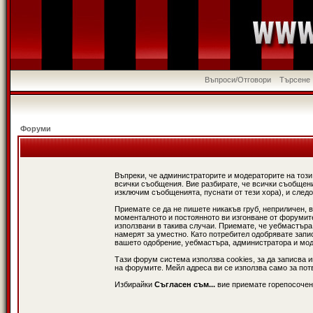
Въпроси/Отговори
Търсене
Форуми
Въпреки, че администраторите и модераторите на този
всички съобщения. Вие разбирате, че всички съобщени
изключим съобщенията, пуснати от тези хора), и следо
Приемате се да не пишете никакъв груб, неприличен, 
моменталното и постоянното ви изгонване от форумите 
използвани в такива случаи. Приемате, че уебмастъра
намерят за уместно. Като потребител одобрявате запи
вашето одобрение, уебмастъра, администратора и модер
Тази форум система използва cookies, за да записва 
на форумите. Мейл адреса ви се използва само за потв
Избирайки
Съгласен съм...
вие приемате горепосочен