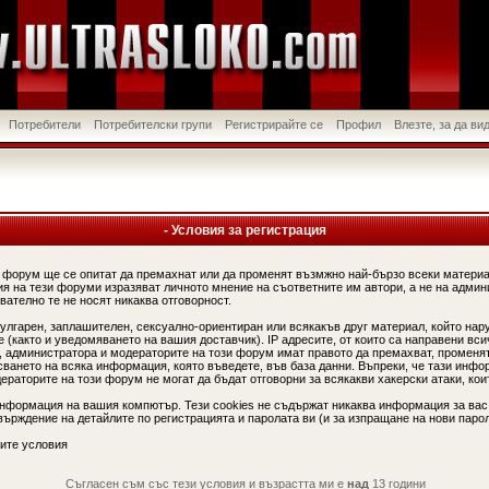
Потребители
Потребителски групи
Регистрирайте се
Профил
Влезте, за да в
- Условия за регистрация
 форум ще се опитат да премахнат или да променят възмжно най-бързо всеки материа
я на тези форуми изразяват личното мнение на съответните им автори, а не на админ
вателно те не носят никаква отговорност.
вулгарен, заплашителен, сексуално-ориентиран или всякакъв друг материал, който нар
(както и уведомяването на вашия доставчик). IP адресите, от които са направени вси
, администратора и модераторите на този форум имат правото да премахват, променят
сването на всяка информация, която въведете, във база данни. Въпреки, че тази инфо
аторите на този форум не могат да бъдат отговорни за всякакви хакерски атаки, коит
информация на вашия компютър. Тези cookies не съдържат никаква информация за вас
ърждение на детайлите по регистрацията и паролата ви (и за изпращане на нови парол
ите условия
Съгласен съм със тези условия и възрастта ми е
над
13 години