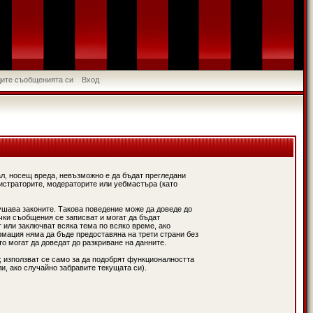
идите съобщенията си
Вход
л, носещ вреда, невъзможно е да бъдат прегледани
истраторите, модераторите или уебмастъра (като
ушава законите. Такова поведение може да доведе до
чки съобщения се записват и могат да бъдат
 или заключват всяка тема по всяко време, ако
рмация няма да бъде предоставяна на трети страни без
о могат да доведат до разкриване на данните.
; използват се само за да подобрят функционалността
и, ако случайно забравите текущата си).