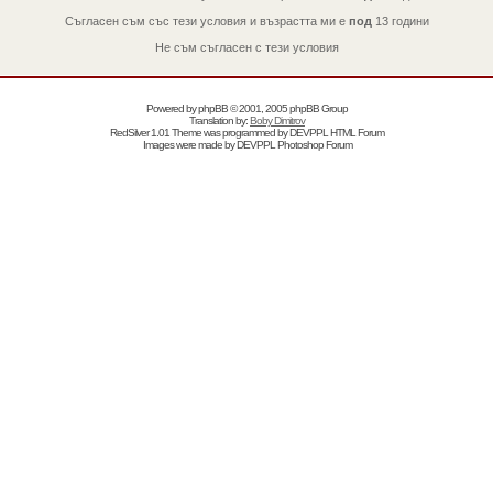
Съгласен съм със тези условия и възрастта ми е
под
13 години
Не съм съгласен с тези условия
Powered by
phpBB
© 2001, 2005 phpBB Group
Translation by:
Boby Dimitrov
RedSilver 1.01 Theme was programmed by
DEVPPL
HTML Forum
Images were made by
DEVPPL
Photoshop Forum