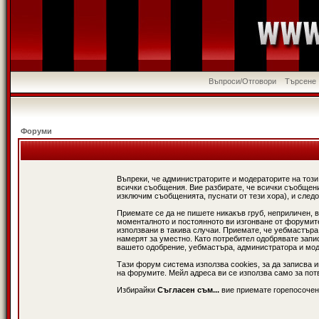
Въпроси/Отговори
Търсене
Форуми
Въпреки, че администраторите и модераторите на този
всички съобщения. Вие разбирате, че всички съобщени
изключим съобщенията, пуснати от тези хора), и следо
Приемате се да не пишете никакъв груб, неприличен, 
моменталното и постоянното ви изгонване от форумите 
използвани в такива случаи. Приемате, че уебмастъра
намерят за уместно. Като потребител одобрявате запи
вашето одобрение, уебмастъра, администратора и модер
Тази форум система използва cookies, за да записва 
на форумите. Мейл адреса ви се използва само за потв
Избирайки
Съгласен съм...
вие приемате горепосочен