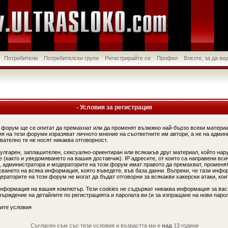
Потребители
Потребителски групи
Регистрирайте се
Профил
Влезте, за да в
- Условия за регистрация
 форум ще се опитат да премахнат или да променят възмжно най-бързо всеки материа
я на тези форуми изразяват личното мнение на съответните им автори, а не на админ
вателно те не носят никаква отговорност.
вулгарен, заплашителен, сексуално-ориентиран или всякакъв друг материал, който нар
(както и уведомяването на вашия доставчик). IP адресите, от които са направени вси
, администратора и модераторите на този форум имат правото да премахват, променят
сването на всяка информация, която въведете, във база данни. Въпреки, че тази инфо
аторите на този форум не могат да бъдат отговорни за всякакви хакерски атаки, коит
информация на вашия компютър. Тези cookies не съдържат никаква информация за вас
ърждение на детайлите по регистрацията и паролата ви (и за изпращане на нови парол
ите условия
Съгласен съм със тези условия и възрастта ми е
над
13 години