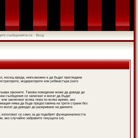
идите съобщенията си
Вход
л, носещ вреда, невъзможно е да бъдат прегледани
истраторите, модераторите или уебмастъра (като
ушава законите. Такова поведение може да доведе до
чки съобщения се записват и могат да бъдат
 или заключват всяка тема по всяко време, ако
рмация няма да бъде предоставяна на трети страни без
о могат да доведат до разкриване на данните.
; използват се само за да подобрят функционалността
и, ако случайно забравите текущата си).