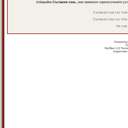
Избирайки
Съгласен съм...
вие приемате горепосочените ус
Съгласен съм със тези
Съгласен съм със тези
Не съм 
Powered by
Tr
RedSilver 1.01 Them
Images were