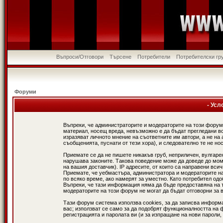
Въпроси/Отговори
Търсене
Потребители
Потребителски гр
Форуми
- Усл
Въпреки, че администраторите и модераторите на този форум
материал, носещ вреда, невъзможно е да бъдат прегледани в
изразяват личното мнение на съответните им автори, а не н
съобщенията, пуснати от тези хора), и следователно те не нос
Приемате се да не пишете никакъв груб, неприличен, вулгаре
нарушава законите. Такова поведение може да доведе до мом
на вашия доставчик). IP адресите, от които са направени вси
Приемате, че уебмастъра, администратора и модераторите на
по всяко време, ако намерят за уместно. Като потребител од
Въпреки, че тази информация няма да бъде предоставяна на 
модераторите на този форум не могат да бъдат отговорни за в
Тази форум система използва cookies, за да записва информ
вас; използват се само за да подобрят функционалността на 
регистрацията и паролата ви (и за изпращане на нови пароли,