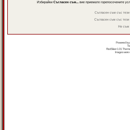
Избирайки
Съгласен съм...
вие приемате горепосочените ус
Съгласен съм със тези
Съгласен съм със тези
Не съм 
Powered by
Tr
RedSilver 1.01 Them
Images were