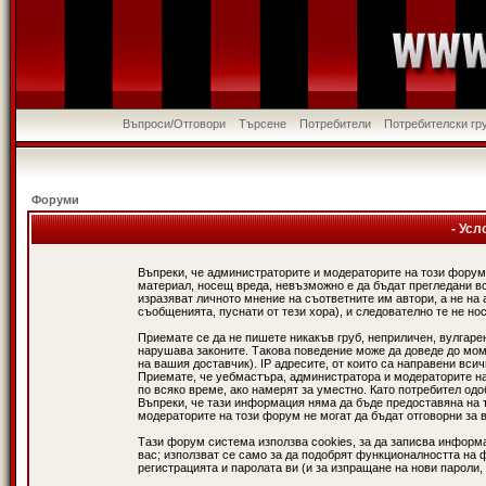
Въпроси/Отговори
Търсене
Потребители
Потребителски гр
Форуми
- Усл
Въпреки, че администраторите и модераторите на този форум
материал, носещ вреда, невъзможно е да бъдат прегледани в
изразяват личното мнение на съответните им автори, а не н
съобщенията, пуснати от тези хора), и следователно те не нос
Приемате се да не пишете никакъв груб, неприличен, вулгаре
нарушава законите. Такова поведение може да доведе до мом
на вашия доставчик). IP адресите, от които са направени вси
Приемате, че уебмастъра, администратора и модераторите на
по всяко време, ако намерят за уместно. Като потребител од
Въпреки, че тази информация няма да бъде предоставяна на 
модераторите на този форум не могат да бъдат отговорни за в
Тази форум система използва cookies, за да записва информ
вас; използват се само за да подобрят функционалността на 
регистрацията и паролата ви (и за изпращане на нови пароли,