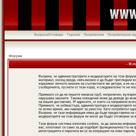
Въпроси/Отговори
Търсене
Потребители
Потребителски гр
Форуми
- Усл
Въпреки, че администраторите и модераторите на този форум
материал, носещ вреда, невъзможно е да бъдат прегледани в
изразяват личното мнение на съответните им автори, а не н
съобщенията, пуснати от тези хора), и следователно те не нос
Приемате се да не пишете никакъв груб, неприличен, вулгаре
нарушава законите. Такова поведение може да доведе до мом
на вашия доставчик). IP адресите, от които са направени вси
Приемате, че уебмастъра, администратора и модераторите на
по всяко време, ако намерят за уместно. Като потребител од
Въпреки, че тази информация няма да бъде предоставяна на 
модераторите на този форум не могат да бъдат отговорни за в
Тази форум система използва cookies, за да записва информ
вас; използват се само за да подобрят функционалността на 
регистрацията и паролата ви (и за изпращане на нови пароли,