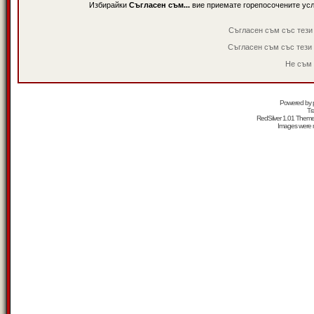
Избирайки
Съгласен съм...
вие приемате горепосочените ус
Съгласен съм със тези
Съгласен съм със тези
Не съм 
Powered by
Tr
RedSilver 1.01 Them
Images were