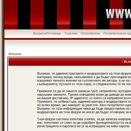
Въпроси/Отговори
Търсене
Потребители
Потребителски гр
Форуми
- Усл
Въпреки, че администраторите и модераторите на този форум
материал, носещ вреда, невъзможно е да бъдат прегледани в
изразяват личното мнение на съответните им автори, а не н
съобщенията, пуснати от тези хора), и следователно те не нос
Приемате се да не пишете никакъв груб, неприличен, вулгаре
нарушава законите. Такова поведение може да доведе до мом
на вашия доставчик). IP адресите, от които са направени вси
Приемате, че уебмастъра, администратора и модераторите на
по всяко време, ако намерят за уместно. Като потребител од
Въпреки, че тази информация няма да бъде предоставяна на 
модераторите на този форум не могат да бъдат отговорни за в
Тази форум система използва cookies, за да записва информ
вас; използват се само за да подобрят функционалността на 
регистрацията и паролата ви (и за изпращане на нови пароли,