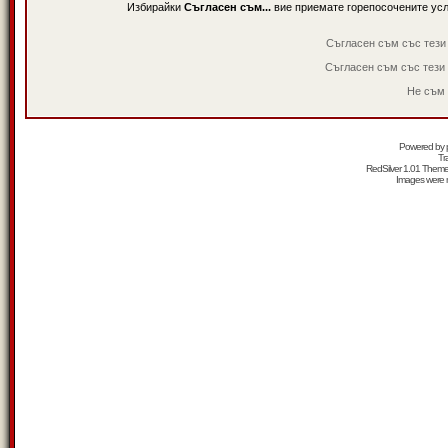
Избирайки
Съгласен съм...
вие приемате горепосочените ус
Съгласен съм със тези
Съгласен съм със тези
Не съм 
Powered by
Tr
RedSilver 1.01 Them
Images were