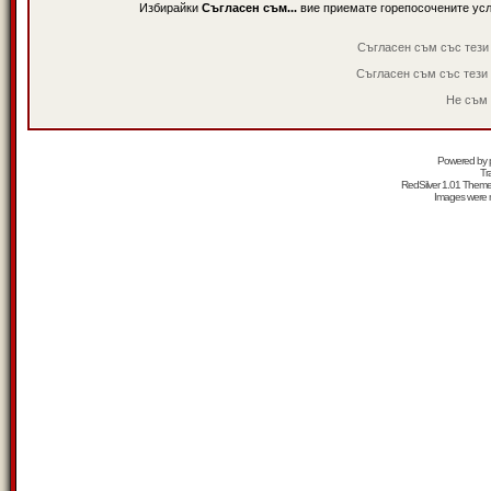
Избирайки
Съгласен съм...
вие приемате горепосочените ус
Съгласен съм със тези
Съгласен съм със тези
Не съм 
Powered by
Tr
RedSilver 1.01 Them
Images were