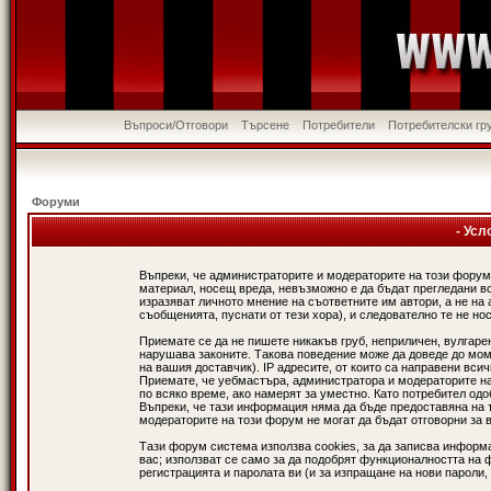
Въпроси/Отговори
Търсене
Потребители
Потребителски гр
Форуми
- Усл
Въпреки, че администраторите и модераторите на този форум
материал, носещ вреда, невъзможно е да бъдат прегледани в
изразяват личното мнение на съответните им автори, а не н
съобщенията, пуснати от тези хора), и следователно те не нос
Приемате се да не пишете никакъв груб, неприличен, вулгаре
нарушава законите. Такова поведение може да доведе до мом
на вашия доставчик). IP адресите, от които са направени вси
Приемате, че уебмастъра, администратора и модераторите на
по всяко време, ако намерят за уместно. Като потребител од
Въпреки, че тази информация няма да бъде предоставяна на 
модераторите на този форум не могат да бъдат отговорни за в
Тази форум система използва cookies, за да записва информ
вас; използват се само за да подобрят функционалността на 
регистрацията и паролата ви (и за изпращане на нови пароли,