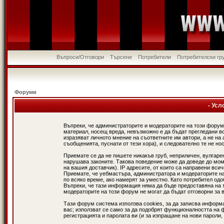
Въпроси/Отговори
Търсене
Потребители
Потребителски гр
Форуми
- Усл
Въпреки, че администраторите и модераторите на този форум
материал, носещ вреда, невъзможно е да бъдат прегледани в
изразяват личното мнение на съответните им автори, а не н
съобщенията, пуснати от тези хора), и следователно те не нос
Приемате се да не пишете никакъв груб, неприличен, вулгаре
нарушава законите. Такова поведение може да доведе до мом
на вашия доставчик). IP адресите, от които са направени вси
Приемате, че уебмастъра, администратора и модераторите на
по всяко време, ако намерят за уместно. Като потребител од
Въпреки, че тази информация няма да бъде предоставяна на 
модераторите на този форум не могат да бъдат отговорни за в
Тази форум система използва cookies, за да записва информ
вас; използват се само за да подобрят функционалността на 
регистрацията и паролата ви (и за изпращане на нови пароли,