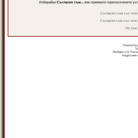
Избирайки
Съгласен съм...
вие приемате горепосочените ус
Съгласен съм със тези
Съгласен съм със тези
Не съм 
Powered by
Tr
RedSilver 1.01 Them
Images were