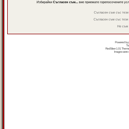
Избирайки
Съгласен съм...
вие приемате горепосочените ус
Съгласен съм със тези
Съгласен съм със тези
Не съм 
Powered by
Tr
RedSilver 1.01 Them
Images were