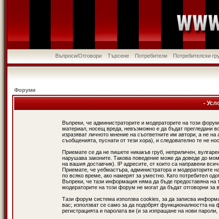
Въпроси/Отговори
Търсене
Потребители
Потребителски гр
Форуми
- Усл
Въпреки, че администраторите и модераторите на този форум
материал, носещ вреда, невъзможно е да бъдат прегледани в
изразяват личното мнение на съответните им автори, а не н
съобщенията, пуснати от тези хора), и следователно те не нос
Приемате се да не пишете никакъв груб, неприличен, вулгаре
нарушава законите. Такова поведение може да доведе до мом
на вашия доставчик). IP адресите, от които са направени вси
Приемате, че уебмастъра, администратора и модераторите на
по всяко време, ако намерят за уместно. Като потребител од
Въпреки, че тази информация няма да бъде предоставяна на 
модераторите на този форум не могат да бъдат отговорни за в
Тази форум система използва cookies, за да записва информ
вас; използват се само за да подобрят функционалността на 
регистрацията и паролата ви (и за изпращане на нови пароли,