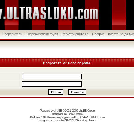
Потребители
Потребителски групи
Регистрирайте се
Профил
Влезте, за да в
Изпратете ми нова парола!
Powered by
phpBB
© 2001, 2005 phpBB Group
Translation by:
Boby Dimitrov
RedSilver 1.01 Theme was programmed by
DEVPPL
HTML Forum
Images were made by
DEVPPL
Photoshop Forum