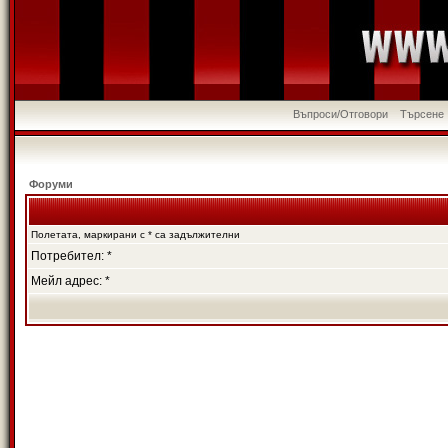
Въпроси/Отговори
Търсене
Форуми
Полетата, маркирани с * са задължителни
Потребител: *
Мейл адрес: *