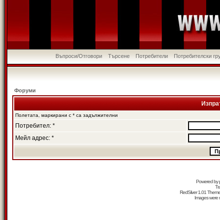
Въпроси/Отговори
Търсене
Потребители
Потребителски гр
Форуми
Изпра
Полетата, маркирани с * са задължителни
Потребител: *
Мейл адрес: *
Powered by
Tr
RedSilver 1.01 Them
Images were