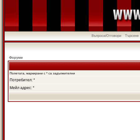
Въпроси/Отговори
Търсене
Форуми
Полетата, маркирани с * са задължителни
Потребител: *
Мейл адрес: *