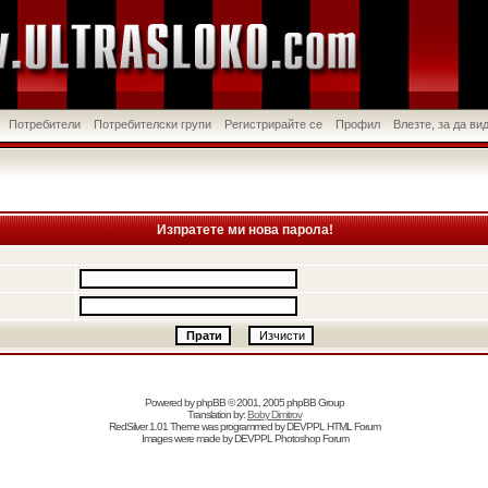
Потребители
Потребителски групи
Регистрирайте се
Профил
Влезте, за да в
Изпратете ми нова парола!
Powered by
phpBB
© 2001, 2005 phpBB Group
Translation by:
Boby Dimitrov
RedSilver 1.01 Theme was programmed by
DEVPPL
HTML Forum
Images were made by
DEVPPL
Photoshop Forum